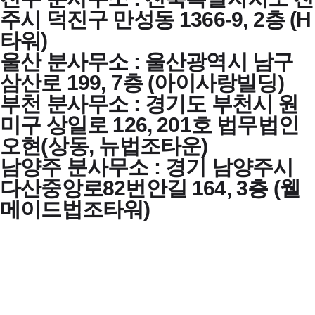
주시 덕진구 만성동 1366-9, 2층 (H
타워)
울산 분사무소 : 울산광역시 남구
삼산로 199, 7층 (아이사랑빌딩)
부천 분사무소 : 경기도 부천시 원
미구 상일로 126, 201호 법무법인
오현(상동, 뉴법조타운)
남양주 분사무소 : 경기 남양주시
다산중앙로82번안길 164, 3층 (웰
메이드법조타워)