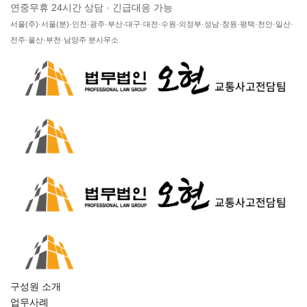
연중무휴 24시간 상담 · 긴급대응 가능
서울(주)·서울(분)·인천·광주·부산·대구·대전·수원·의정부·성남·창원·평택·천안·일산·
전주·울산·부천·남양주 분사무소
구성원 소개
업무사례