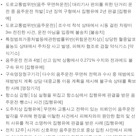
도로교통법위반(음주·무면허운전)│대리기사 편의를 위한 단거리 운
전 중 음주운전 적발│1년 징역 구형에서 집행유예 2년 판결 [집행유
예]
도로교통법위반(음주운전)│조수석 착석 상태에서 시동 걸린 차량이
3m 전진한 사건, 운전 아님을 입증해 불송치 [불송치]
특정범죄가중처벌등에관한법률위반(위험운전치상)│상당한 혈중알코
올농도 상태에서 주차장 사고 발생, 피해자 협조로 검찰 약식기소 [약
식기소]
음주운전 전과 4범│선고 임박 상황에서 0.271% 수치와 전과에도 불
구속 유지 [집행유예]
구속영장청구기각│다수의 음주운전·무면허 전력과 수사 중 재범에도
재범방지 계획·상담·대중교통 이용 계획을 제시해 불구속 상태를 확보
한 사례 [영장기각]
항소심 감형│1심 실형을 뒤집고 항소심에서 집행유예 판결을 받은 음
주운전·뺑소니 사건 [집행유예]
도주치상 집행유예│무면허·교통사고 전력이 있는 의뢰인이 음주운전
발각을 우려해 현장을 이탈한 사건에서 피해자와의 원만한 합의 및 선
처 사유를 적극 소명하여 집행유예 판결을 받은 사례 [집행유예]
전치 12주│사거리 신호위반 음주운전으로 중상 입힌 사안에서 피해