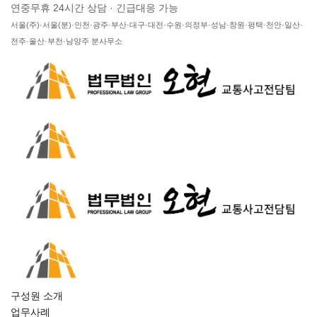
연중무휴 24시간 상담 · 긴급대응 가능
서울(주)·서울(분)·인천·광주·부산·대구·대전·수원·의정부·성남·창원·평택·천안·일산·
전주·울산·부천·남양주 분사무소
구성원 소개
업무사례