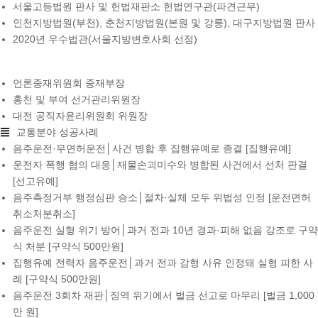
서울고등법원 판사 및 헌법재판소 헌법연구관(파견근무)
인천지방법원(부천), 춘천지방법원(본원 및 강릉), 대구지방법원 판사
2020년 우수법관(서울지방변호사회 선정)
언론중재위원회 중재부장
홍천 및 부여 선거관리위원장
대전 공직자윤리위원회 위원장
교통분야 성공사례
음주운전·무면허운전│사건 병합 후 집행유예로 종결 [집행유예]
운전자 폭행 혐의 대응│재물손괴미수와 병합된 사건에서 선처 판결
[선고유예]
음주측정거부 행정심판 승소│절차·실체 모두 위법성 인정 [운전면허
취소처분취소]
음주운전 실형 위기 방어│과거 전과 10년 경과·피해 없음 강조로 구약
식 처분 [구약식 500만원]
집행유예 전력자 음주운전│과거 전과 감형 사유 인정돼 실형 피한 사
례 [구약식 500만원]
음주운전 3회차 재판│징역 위기에서 벌금 선고로 마무리 [벌금 1,000
만 원]