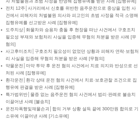
자 처벌불원과 초범 사정을 반영해 집행유예를 받은 사례 [집행유예]
전치 12주│사거리에서 신호를 위반한 음주운전으로 중상을 입힌 사
건에서 피해자의 처벌불원 의사와 피고인의 초범 사정을 적극 소명해
집행유예를 선고받은 사례 [집행유예]
도주치상│화물차와 승용차 충돌 후 현장을 떠난 사건에서 구호조치
필요성 부재와 보험처리 사실을 입증해 무혐의 처분을 받은 사례 [무
혐의]
사고후미조치│구호조치 필요성이 없었던 상황과 피해자 연락·보험처
리 사실을 입증해 무혐의 처분을 받은 사례 [무혐의]
약물운전│마약 투약 후 운전 혐의 사건에서 치료 의지와 반성으로 선
처된 사례 [집행유예]
환각운전│환각 상태 운전 혐의 사건에서 치료·보호관찰 조건으로 집
행유예 판결을 받은 사례 [집행유예]
특가법위반│물증 없는 음주운전 혐의 사건에서 법리·판례로 불송치
이끌어낸 사례 [불송치]
운전자폭행및재물손괴│합의 거부 상황 설득 끝에 300만원 합의로 기
소유예 이끌어낸 사례 [기소유예]