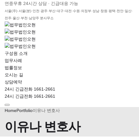
연중무휴 24시간 상담 · 긴급대응 가능
서울(주)·서울(분)·인천·광주·부산·대구·대전·수원·의정부·성남·창원·평택·천안·일산·
전주·울산·부천·남양주 분사무소
구성원 소개
업무사례
법률정보
오시는 길
상담예약
24시 긴급전화 1661-2661
24시 긴급전화 1661-2661
Home
Portfolio
이유나 변호사
이유나 변호사