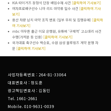
KIA 타이거즈 장정석 단장 배임수재 사건
[클릭하여 기사보기]
여자프로배구선수 니아 리드 마약류 밀수 사건
[클릭하여 기사
보기]
용산 차량 납치 마약 조직 변호 (일부 무죄 및 집행유예)
[클릭하
여 기사보기]
mbc 아무튼 출근 이모 은행원, 유튜버 ‘구제역’ 고소대리 사건
수행(가처분 등 인용)
[클릭하여 기사보기]
국가대표 축구선수 백승호, 수원 삼성 블루윙즈 계약 분쟁 자
문
[클릭하여 기사보기]
사업자등록번호 : 264-81-33064
대표변호사 : 정도훈
광고책임변호사 : 김동민
Tel. 1661-2661
Mobile. 010-9631-0039