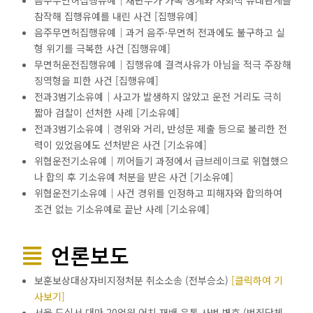
음주무면허집행유예│재판부가 가족 생계와 사회적 유대관계를
참작해 집행유예를 내린 사건 [집행유예]
음주무면허집행유예│과거 음주·무면허 전과에도 불구하고 실
형 위기를 극복한 사건 [집행유예]
무면허운전집행유예│집행유예 결격사유가 아님을 적극 주장해
징역형을 피한 사건 [집행유예]
전과3범기소유예│사고가 발생하지 않았고 운전 거리도 극히
짧아 검찰이 선처한 사례 [기소유예]
전과3범기소유예│경위와 거리, 반성문 제출 등으로 불리한 전
력이 있었음에도 선처받은 사건 [기소유예]
위협운전기소유예│끼어들기 과정에서 급브레이크로 위협했으
나 합의 후 기소유예 처분을 받은 사건 [기소유예]
위협운전기소유예│사건 경위를 인정하고 피해자와 합의하여
조건 없는 기소유예로 끝난 사례 [기소유예]
언론보도
보훈보상대상자비지정처분 취소소송 (전부승소)
[클릭하여 기
사보기]
서울 도심서 대마 20억원 어치 재배 유통 사범 변호 (범죄단체,