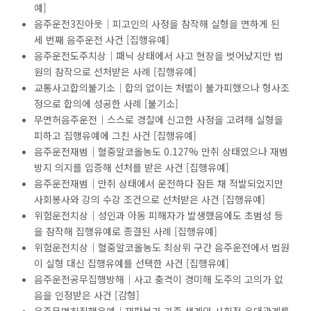
예]
음주운전3진아웃│피고인의 사정을 참작해 실형을 면하게 된
세 번째 음주운전 사건 [집행유예]
음주운전도주치상│패닉 상태에서 사고 현장을 벗어났지만 법
원의 참작으로 선처받은 사례 [집행유예]
교통사고합의불기소│합의 없이는 처벌이 불가피했으나 형사조
정으로 합의에 성공한 사례 [불기소]
무면허음주운전│스스로 경찰에 신고한 사정을 고려해 실형을
피하고 집행유예에 그친 사건 [집행유예]
음주운전재범│혈중알코올농도 0.127% 만취 상태였으나 재범
방지 의지를 입증해 선처를 받은 사건 [집행유예]
음주운전재범│만취 상태에서 운전하다 잠든 채 적발되었지만
사회봉사와 강의 수강 조건으로 선처받은 사건 [집행유예]
위험운전치상│성인과 아동 피해자가 발생했음에도 초범성 등
을 참작해 집행유예로 종결된 사례 [집행유예]
위험운전치상│혈중알코올농도 최상위 구간 음주운전에서 법원
이 실형 대신 집행유예를 선택한 사건 [집행유예]
음주운전공무집행방해│사고 충격이 경미해 도주의 고의가 없
음을 인정받은 사건 [감형]