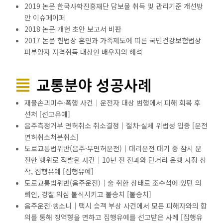
2019 논문 한국사학진흥재단 담보물 취득 및 관리기준 개선방
안 이슈페이퍼
2018 논문 개헌 초안 보고서 비판
2017 논문 헌법상 혼인과 가족제도에 따른 국민건강보험법상
피부양자 자격취득 대상인 배우자의 해석
교통분야 성공사례
재물손괴미수·폭행 사건│운전자 대상 범행에서 피해 회복 후
선처 [선고유예]
음주측정거부 면허취소 취소결정│절차·실체 위법성 입증 [운전
면허취소처분취소]
도로교통법위반(음주·무면허운전)│대리운전 대기 중 잠시 운
전한 행위로 적발된 사건│10년 전 전과와 단거리 운행 사정 참
작, 집행유예 [집행유예]
도로교통법위반(음주운전)│술 취한 상태로 조수석에 있던 의
뢰인, 경찰 의심 불식시키고 불송치 [불송치]
음주운전·뺑소니│택시 승객 부상 사건에서 모든 피해자와의 합
의를 통해 징역형을 면하고 집행유예를 선고받은 사례 [집행유