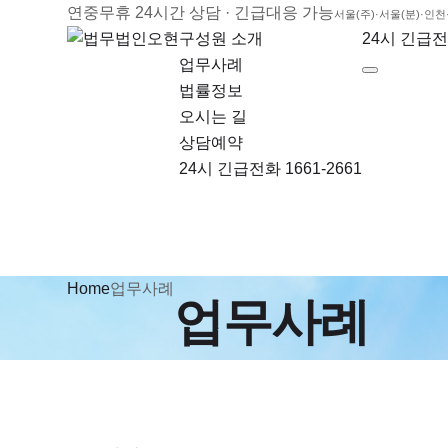
연중무휴 24시간 상담 · 긴급대응 가능
서울(주)·서울(분)·인
구성원 소개
24시 긴급전화
업무사례
법률정보
오시는 길
상담예약
24시 긴급전화 1661-2661
Home
업무사례
업무사례