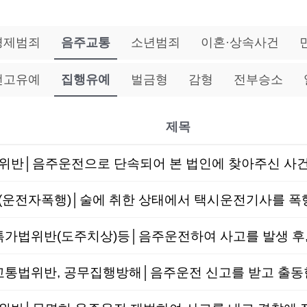
경제범죄
음주교통
소년범죄
이혼·상속사건
선고유예
집행유예
벌금형
감형
전부승소
제목
반│음주운전으로 단속되어 본 법인에 찾아주신 사