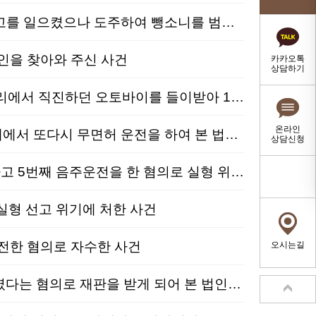
음주교통│집행유예│도로교통법위반│음주운전을 하던 중 승객을 태운 택시와 추돌사고를 일으켰으나 도주하여 뺑소니를 범하여 수사를 받게 된 사건
인을 찾아와 주신 사건
카카오톡
상담하기
음주교통│집행유예│특가법위반(위험운전치상)│음주 운전하여 신호를 위반하여 사거리에서 직진하던 오토바이를 들이받아 12주의 상해를 가한 사건
온라인
음주교통│집행유예│도로교통법위반│음주운전으로 단속되어 면허가 이미 취소된 상태에서 또다시 무면허 운전을 하여 본 법인에 조력을 구해주신 사건
상담신청
음주교통│집행유예│도로교통법위반│총 4차례 음주운전 처벌 전력이 있음에도 불구하고 5번째 음주운전을 한 혐의로 실형 위기에 처한 사건
형 선고 위기에 처한 사건
전한 혐의로 자수한 사건
오시는길
음주교통│집행유예│도로교통법위반│혈중알코올농도 0.129%의 만취 상태로 운전하였다는 혐의로 재판을 받게 되어 본 법인을 찾아와 주신 사건