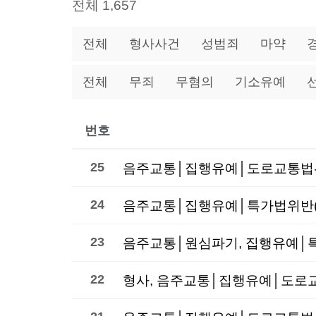
전체 1,657
전체
형사사건
성범죄
마약
전체
무죄
무혐의
기소유예
번호
25
음주교통│집행유예│도로교통법위
24
23
22