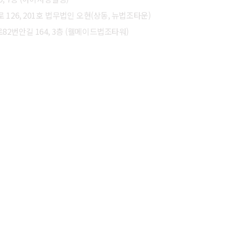
126, 201호 법무법인 오현(상동, 뉴법조타운)
2번안길 164, 3층 (웰메이드법조타워)