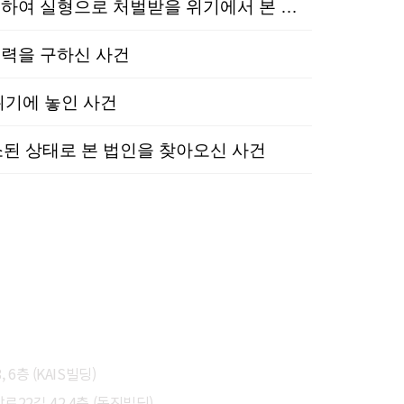
음주교통│집행유예│도로교통법위반│과거 3번의 음주운전 전력이 있었음에도 다시 범하여 실형으로 처벌받을 위기에서 본 법인에 조력을 요청해 주신 사건
력을 구하신 사건
위기에 놓인 사건
 상태로 본 법인을 찾아오신 사건
6층 (KAIS빌딩)
22길 42 4층 (동진빌딩)