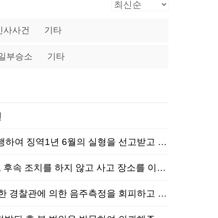
민사사건
기타
일부승소
기타
건
음주교통│집행유예│특가법위반(운전자폭행)│술에 취한 상태에서 택시운전기사를 폭행하여 징역1년 6월의 실형을 선고받고 감형을 위해 본 법인을 선임하신 사건
음주교통│원심파기, 집행유예│특가법위반(도주치상)등│음주운전하여 사고를 발생 후, 후속 조치를 하지 않고 사고 장소를 이탈한 혐의로 실형을 판결받고 항소심을 의뢰하신 사건
형사, 음주교통│집행유예│도로교통법위반, 공무집행방해│음주운전 신고를 받고 출동한 경찰관에 의한 음주측정을 회피하고 실랑이를 벌여 혐의가 추가된 사건