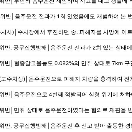
위반│음주운전 전과가 1회 있었음에도 재범하여 본 
사)│주차장에서 후진하던 중, 피해자를 사망에 이르
반│음주운전으로 4번째 적발되어 실형 위기에 처하여
반│만취 상태로 음주운전하였다는 혐의로 재판을 받게
, 공무집행방해│음주운전 후 신고 받아 출동한 경