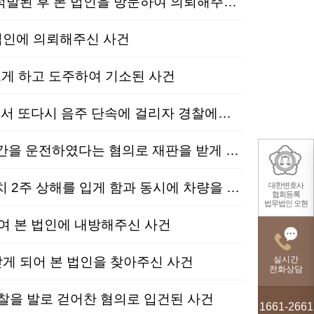
음주교통│집행유예│도로교통법위반│무면허 음주운전 재범하여 사고를 내고 경찰에 적발된 후 본 법인을 방문하여 의뢰해주신 사건
법인에 의뢰해주신 사건
게 하고 도주하여 기소된 사건
음주교통│집행유예│도로교통법위반, 공무집행방해│음주운전 전과가 2회 있는 상태에서 또다시 음주 단속에 걸리자 경찰에게 욕설을 하는 등 가중처벌 위기에 놓인 사건
음주교통│집행유예│도로교통법위반│혈중알코올농도 0.083%의 만취 상태로 7km 구간을 운전하였다는 혐의로 재판을 받게 되어 실형 위기에서 본 법인을 찾아주신 사건
음주교통│집행유예│특가법위반(도주치상)│음주운전으로 피해자 차량을 충격하여 전치 2주 상해를 입게 함과 동시에 차량을 손괴하고 도주한 혐의로 기소된 사건
대한변호사
협회등록
법무법인 오현
 본 법인에 내방해주신 사건
 되어 본 법인을 찾아주신 사건
실시간
전화상담
찰을 발로 걷어찬 혐의로 입건된 사건
1661-2661