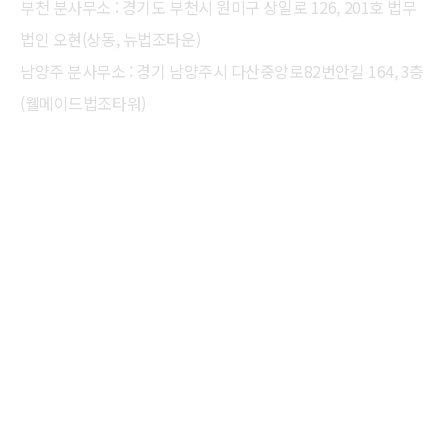
부천 분사무소 : 경기도 부천시 원미구 상일로 126, 201호 법무
법인 오현(상동, 뉴법조타운)
남양주 분사무소 : 경기 남양주시 다산중앙로82번안길 164, 3층
(웰메이드법조타워)