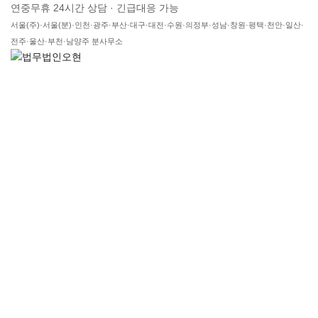
연중무휴 24시간 상담 · 긴급대응 가능
서울(주)·서울(분)·인천·광주·부산·대구·대전·수원·의정부·성남·창원·평택·천안·일산·
전주·울산·부천·남양주 분사무소