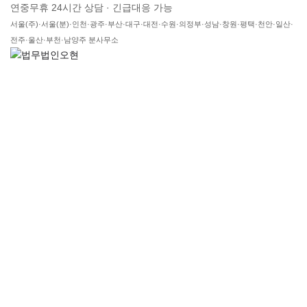
연중무휴 24시간 상담 · 긴급대응 가능
서울(주)·서울(분)·인천·광주·부산·대구·대전·수원·의정부·성남·창원·평택·천안·일산·
전주·울산·부천·남양주 분사무소