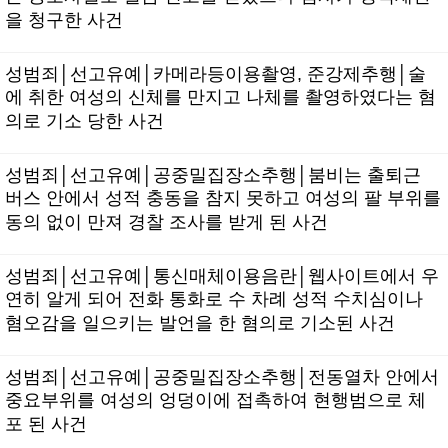
을 청구한 사건
성범죄│선고유예│카메라등이용촬영, 준강제추행│술
에 취한 여성의 신체를 만지고 나체를 촬영하였다는 혐
의로 기소 당한 사건
성범죄│선고유예│공중밀집장소추행│붐비는 출퇴근
버스 안에서 성적 충동을 참지 못하고 여성의 팔 부위를
동의 없이 만져 경찰 조사를 받게 된 사건
성범죄│선고유예│통신매체이용음란│웹사이트에서 우
연히 알게 되어 전화 통화로 수 차례 성적 수치심이나
혐오감을 일으키는 발언을 한 혐의로 기소된 사건
성범죄│선고유예│공중밀집장소추행│전동열차 안에서
중요부위를 여성의 엉덩이에 접촉하여 현행범으로 체
포 된 사건