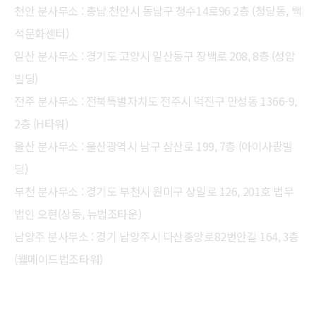
천안 분사무소 : 충남 천안시 동남구 청수14로96 2층 (청당동, 백
석문화센터)
일산 분사무소 : 경기도 고양시 일산동구 장백로 208, 8층 (성암
빌딩)
전주 분사무소 : 전북특별자치도 전주시 덕진구 만성동 1366-9,
2층 (H타워)
울산 분사무소 : 울산광역시 남구 삼산로 199, 7층 (아이사랑빌
딩)
부천 분사무소 : 경기도 부천시 원미구 상일로 126, 201호 법무
법인 오현(상동, 뉴법조타운)
남양주 분사무소 : 경기 남양주시 다산중앙로82번안길 164, 3층
(웰메이드법조타워)