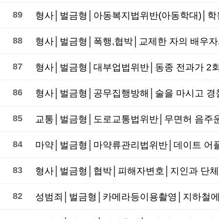
89
형사│벌금형│아동복지법위반(아동학대)│학원 
88
형사│벌금형│폭행,협박│교제한 자의 배우자
87
형사│벌금형│대부업법위반│동종 전과가 2회
86
형사│벌금형│공무집행방해│술을 마시고 경찰
85
84
마약│벌금형│마약류관리법위반│데이트 어플로
83
82
성범죄│벌금형│카메라등이용촬영│지하철에서 