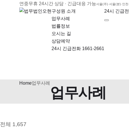
연중무휴 24시간 상담 · 긴급대응 가능
서울(주)·서울(분)·인
구성원 소개
24시 긴급전화
업무사례
법률정보
오시는 길
상담예약
24시 긴급전화 1661-2661
Home
업무사례
업무사례
전체 1,657