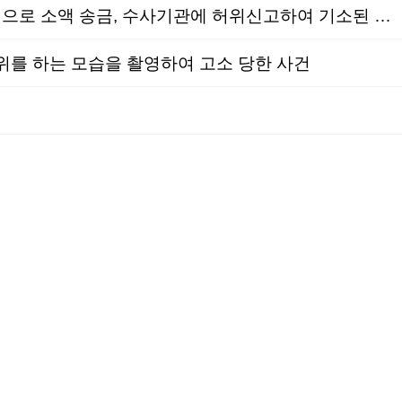
형사│벌금형│위계공무집행방해│인터넷 불법 도박사이트 운영자들로부터 금원을 갈취하려는 목적으로 소액 송금, 수사기관에 허위신고하여 기소된 사건
를 하는 모습을 촬영하여 고소 당한 사건