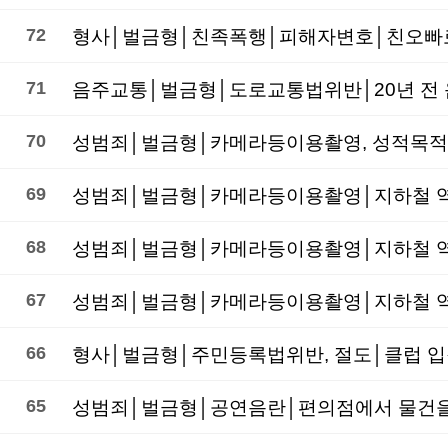
72
형사│벌금형│친족폭행│피해자변호│친오빠로부
71
음주교통│벌금형│도로교통법위반│20년 전 
70
69
성범죄│벌금형│카메라등이용촬영│지하철 역사
68
67
성범죄│벌금형│카메라등이용촬영│지하철 역사
66
형사│벌금형│주민등록법위반, 절도│클럽 입
65
성범죄│벌금형│공연음란│편의점에서 물건을 