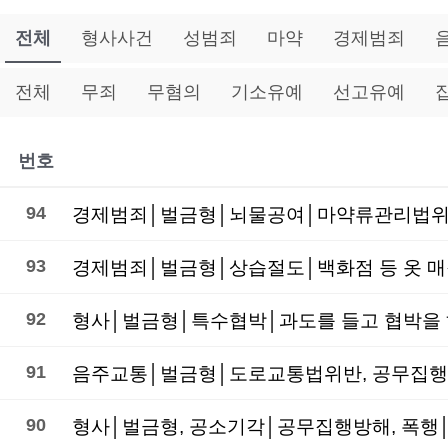
전체
형사사건
성범죄
마약
경제범죄
전체
무죄
무혐의
기소유예
선고유예
번호
94
93
경제범죄│벌금형│상습절도│백화점 등 옷 매장
92
형사│벌금형│특수협박│과도를 들고 협박을 
91
음주교통│벌금형│도로교통법위반, 공무집행방
90
형사│벌금형, 공소기각│공무집행방해, 폭행