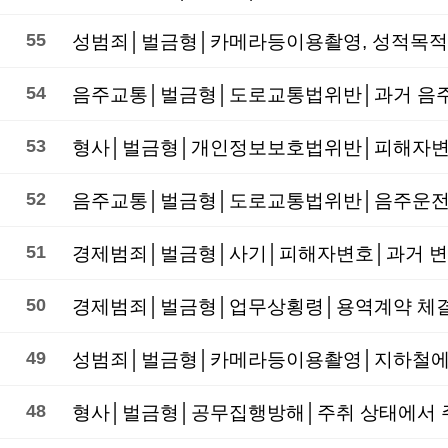
55
성범죄│벌금형│카메라등이용촬영, 성적목적공
54
53
형사│벌금형│개인정보보호법위반│피해자변호│
52
음주교통│벌금형│도로교통법위반│음주운전 전
51
경제범죄│벌금형│사기│피해자변호│과거 변제
50
경제범죄│벌금형│업무상횡령│용역계약 체결 
49
48
형사│벌금형│공무집행방해│주취 상태에서 