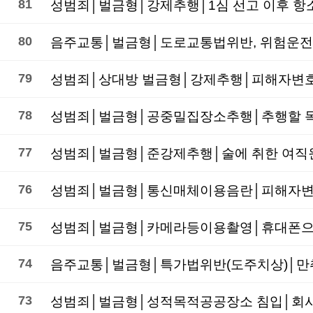
81
성범죄│벌금형│강제추행│1심 선고 이후 항
80
음주교통│벌금형│도로교통법위반, 위험운전치
79
성범죄│상대방 벌금형│강제추행│피해자변호│
78
성범죄│벌금형│공중밀집장소추행│추행할 목
77
성범죄│벌금형│준강제추행│술에 취한 여직원
76
75
성범죄│벌금형│카메라등이용촬영│휴대폰으로
74
음주교통│벌금형│특가법위반(도주치상)│만
73
성범죄│벌금형│성적목적공공장소 침입│회사