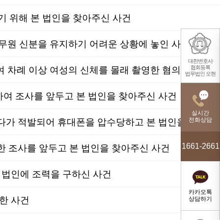
 위해 본 법인을 찾아주신 사건
무원 신분을 유지하기 어려운 상황에 놓인 사건
대한변호사
협회등록
성범죄│벌금형│카메라등이용촬영, 성적목적공공장소 침입│공공장소에서 성적 충동을 느끼고 10여 차례 이상 여성의 신체를 몰래 촬영한 혐의로 조사를 받게 된 사건
법무법인 오현
여 조사를 앞두고 본 법인을 찾아주신 사건
실시간
전화상담
성범죄│벌금형│카메라등이용촬영│지하철 역사 내에서 여성의 치마 속을 몰래 촬영하려고 시도하다가 적발되어 휴대폰을 압수당하고 본 법인을 찾으신 사건
1661-2661
 조사를 앞두고 본 법인을 찾아주신 사건
 법인에 조력을 구하신 사건
카카오톡
한 사건
상담하기