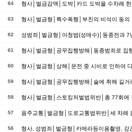
64
형사│벌금감액│도박│카드 도박을 수차례 한
63
형사│벌금형│특수폭행│부친의 비석이 동의 
62
61
형사│벌금형│공무집행방해│동종범죄로 집행유
60
형사│벌금형│상해│운전 중 시비로 인하여 다
59
형사│벌금형│공무집행방해│술에 취해 길거리에
58
57
음주교통│벌금형│도로교통법위반│세 차례 음
56
형사, 성범죄│벌금형│카메라등이용촬영, 강간