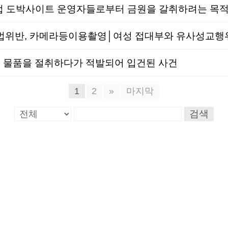
법위반, 카메라등이용촬영│여성 접대부와 유사성교행위
트 물품을 절취하다가 적발되어 입건된 사건
1
2
»
마지막
검색