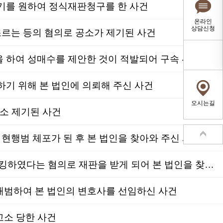
기를 원하여 정식재판청구를 한 사건
온라인
상담신청
르는 등의 혐의로 공소가 제기된 사건
성범죄│벌금형│아청법(성매수)│동종전과 7년 실형 뒤 만기출소 후, 누범기간 중 미성년자와 채팅을 하여 성매수를 제안한 것이 적발되어 구속 위기에 놓인 사건
기 위해 본 법인에 의뢰해 주신 사건
오시는길
공소 제기된 사건
행범 체포가 된 후 본 법인을 찾아와 주신 사건
형사│벌금형│스토킹처벌법위반│총 77회에 걸쳐 피해자에게 전화 및 문자메시지를 전송하여 스토킹하였다는 혐의로 재판을 받게 되어 본 법인을 찾아와 주신 사건
재범하여 본 법인의 변호사를 선임하신 사건
고소 당한 사건