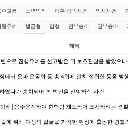
음주교통
소년범죄
이혼·상속사건
민사사건
집행유예
벌금형
감형
전부승소
일부승소
제목
에서 옷과 운동화 등 총 4회에 걸쳐 절취한 동종 범
하였다가 송치되어 본 법인을 선임하신 사건
해│음주운전하여 현행범 체포되어 조사하려는 경찰관
│술에 취해 여성의 얼굴을 가격한 현장에 출동한 경찰