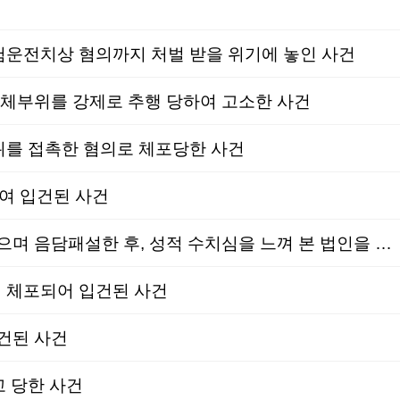
운전치상 혐의까지 처벌 받을 위기에 놓인 사건
체부위를 강제로 추행 당하여 고소한 사건
를 접촉한 혐의로 체포당한 사건
여 입건된 사건
성범죄│벌금형│통신매체이용음란│피해자변호│유명 크리에이터가 방송에서 자신이 쓴 메일을 읽으며 음담패설한 후, 성적 수치심을 느껴 본 법인을 찾아주신 사건
 체포되어 입건된 사건
건된 사건
 당한 사건