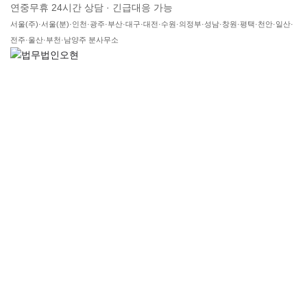
연중무휴 24시간 상담 · 긴급대응 가능
서울(주)·서울(분)·인천·광주·부산·대구·대전·수원·의정부·성남·창원·평택·천안·일산·
전주·울산·부천·남양주 분사무소