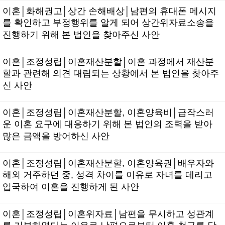
이혼│화해권고│상간 손해배상│남편의 휴대폰 메시지
를 확인하고 부정행위를 알게 되어 상간위자료소송을
진행하기 위해 본 법인을 찾아주신 사안
이혼│조정성립│이혼재산분할│이혼 과정에서 재산분
할과 관련해 의견 대립되는 상황에서 본 법인을 찾아주
신 사안
이혼│조정성립│이혼재산분할, 이혼양육비│급작스러
운 이혼 요구에 대응하기 위해 본 법인의 조력을 받아
많은 금액을 방어하신 사안
이혼│조정성립│이혼재산분할, 이혼양육권│배우자와
해외 거주하던 중, 성격 차이를 이유로 자녀를 데리고
입국하여 이혼을 진행하게 된 사안
이혼│조정성립│이혼위자료│남편을 무시하고 성관계