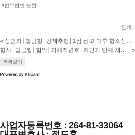
#법무법인 오현
인쇄
«
성범죄│벌금형│강제추행│1심 선고 이후 항소심을 위해 본 법인에 의뢰해주신 사건
형사│벌금형│협박│피해자변호│지인과 단체 채팅방에서 사적인 문제와 관련된 이야기가 오가며 SNS에서 모욕적인 댓글과 협박을 당하여 본 법인을 선임하신 사건
»
목록보기
Powered by KBoard
사업자등록번호 : 264-81-33064
대표변호사 : 정도훈