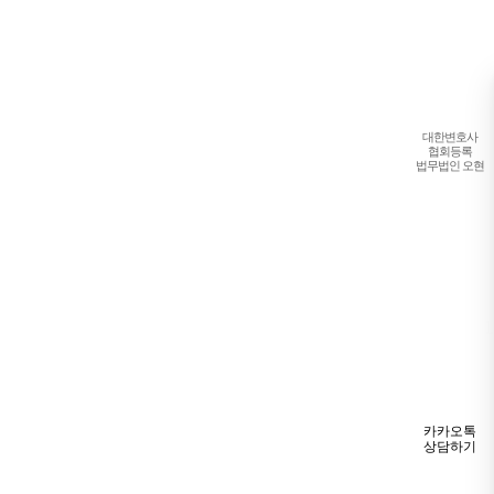
대한변호사
협회등록
법무법인 오현
실시간
전화상담
1661-2661
카카오톡
상담하기