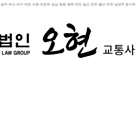
천·광주·부산·대구·대전·수원·의정부·성남·창원·평택·천안·일산·전주·울산·부천·남양주 분사