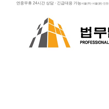
연중무휴 24시간 상담 · 긴급대응 가능
서울(주)·서울(분)·인