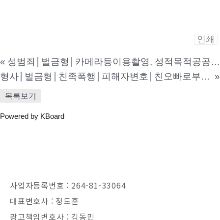
인쇄
«
성범죄│벌금형│카메라등이용촬영, 성적목적공공장소 침입│공공장소에서 성적 충동을 느끼고 10여 차례 이상 여성의 신체를 몰래 촬영한 혐의로 조사를 받게 된 사건
형사│벌금형│친족폭행│피해자변호│친오빠로부터 지속적으로 폭행을 당하여 이에 고소를 진행하기 위해 본 법인을 찾아주신 사건
»
목록보기
Powered by KBoard
사업자등록번호 : 264-81-33064
대표변호사 : 정도훈
광고책임변호사 : 김동민