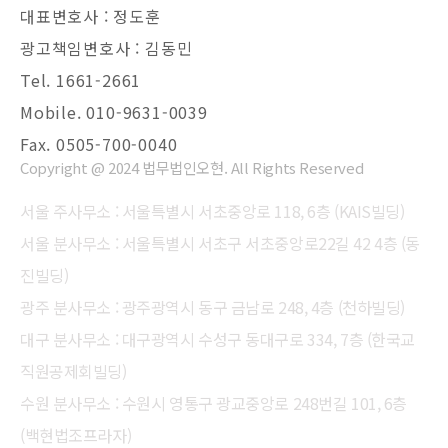
대표변호사 : 정도훈
광고책임변호사 : 김동민
Tel. 1661-2661
Mobile. 010-9631-0039
Fax. 0505-700-0040
Copyright @ 2024 법무법인오현. All Rights Reserved
서울 주사무소 : 서울특별시 서초중앙로 118, 6층 (KAIS빌딩)
서울 분사무소 : 서울특별시 서초구 서초중앙로22길 42 4층 (동
진빌딩)
광주 분사무소 : 광주광역시 동구 금남로 248, 4층 (천하빌딩)
대구 분사무소 : 대구광역시 수성구 동대구로 334, 7층 (한국교
직원공제회빌딩)
수원 분사무소 : 수원시 영통구 광교중앙로 248번길 101, 6층
(백현법조프라자)