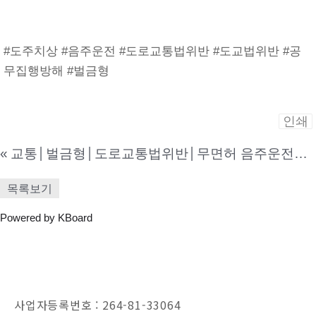
#도주치상 #음주운전 #도로교통법위반 #도교법위반 #공
무집행방해 #벌금형
인쇄
«
교통│벌금형│도로교통법위반│무면허 음주운전으로 재판을 받게 되어 오현의 노하우가 담긴 양형자료를 바탕으로 조력하여 선행사건 집행유예 판결의 실효를 면할 수 있게 된 사건
목록보기
Powered by KBoard
사업자등록번호 : 264-81-33064