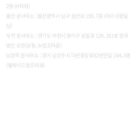
2층 (H타워)
울산 분사무소 : 울산광역시 남구 삼산로 199, 7층 (아이사랑빌
딩)
부천 분사무소 : 경기도 부천시 원미구 상일로 126, 201호 법무
법인 오현(상동, 뉴법조타운)
남양주 분사무소 : 경기 남양주시 다산중앙로82번안길 164, 3층
(웰메이드법조타워)