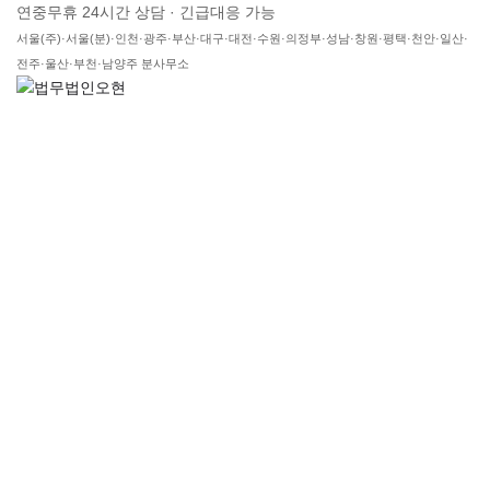
연중무휴 24시간 상담 · 긴급대응 가능
서울(주)·서울(분)·인천·광주·부산·대구·대전·수원·의정부·성남·창원·평택·천안·일산·
전주·울산·부천·남양주 분사무소