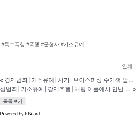
#특수폭행 #폭행 #군형사 #기소유예
인쇄
«
경제범죄│기소유예│사기│보이스피싱 수거책 알바를 본인도 모르게 담당하게 되어서 범죄에 연루된 사건
성범죄│기소유예│강제추행│채팅 어플에서 만난 미성년자와 술을 마시고 모텔로 가서 신체부위를 강제로 추행한 혐의로 조사를 받게 된 사건
»
목록보기
Powered by KBoard