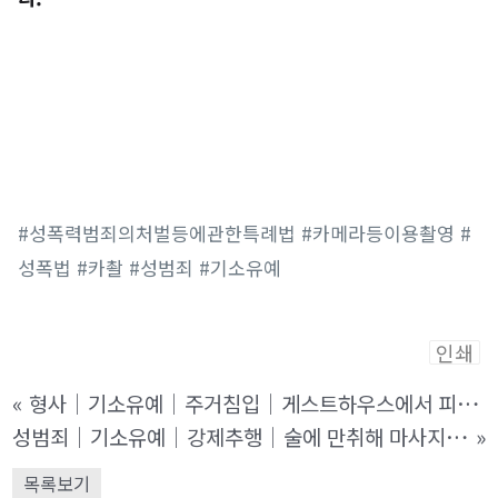
#성폭력범죄의처벌등에관한특례법 #카메라등이용촬영 #
성폭법 #카촬 #성범죄 #기소유예
인쇄
«
형사│기소유예│주거침입│게스트하우스에서 피해자가 투숙 중인 출입문 앞에서 손잡이를 잡아당기는 등 객실로 침입하려고 하였으나 문이 열리지 않아 미수에 그친 사건
성범죄│기소유예│강제추행│술에 만취해 마사지업소 종업원을 강제로 추행하였다는 혐의를 받고 본 법인으로 찾아주신 사건
»
목록보기