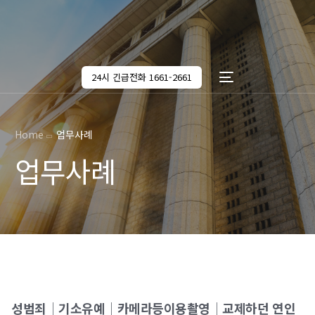
24시 긴급전화 1661-2661
Home
업무사례
업무사례
성범죄│기소유예│카메라등이용촬영│교제하던 연인