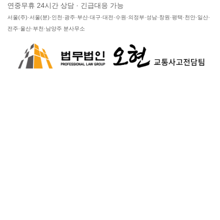
연중무휴 24시간 상담 · 긴급대응 가능
서울(주)·서울(분)·인천·광주·부산·대구·대전·수원·의정부·성남·창원·평택·천안·일산·
전주·울산·부천·남양주 분사무소