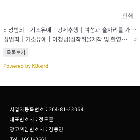
인쇄
«
성범죄│기소유예│강제추행│여성과 술자리를 가진 후 집으로 이동하기 위해 택시를 기다리던 중 실랑이가 벌어져 경찰에 신고하여 입건된 사건
성범죄│기소유예│아청법(성착취물제작 및 촬영물이용협박)│페이스북을 통해 만난 미성년자에게 촬영물을 뿌려버리겠다고 협박한 혐의로 고소 당한 사건
»
목록보기
Powered by KBoard
사업자등록번호 : 264-81-33064
대표변호사 : 정도훈
광고책임변호사 : 김동민
Tel. 1661-2661