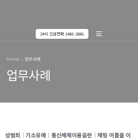
24시 긴급전화 1661-2661
Home
업무사례
업무사례
성범죄│기소유예│통신매체이용음란│채팅 어플을 이