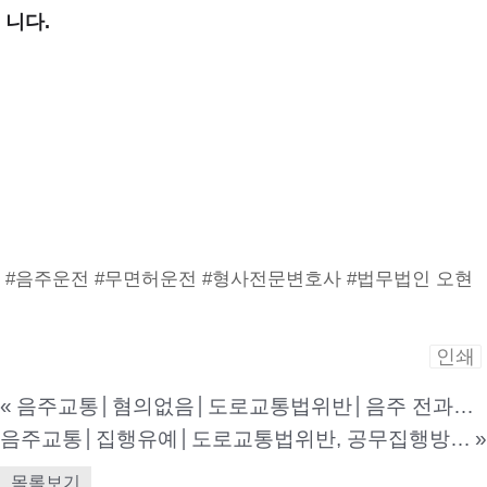
니다.
#음주운전 #무면허운전 #형사전문변호사 #법무법인 오현
인쇄
«
음주교통│혐의없음│도로교통법위반│음주 전과가 3번 있는 상황에서 억울하게 음주운전으로 입건되었다고 하시며 본 법인을 찾아주신 사건
음주교통│집행유예│도로교통법위반, 공무집행방해│음주운전 전과가 2회 있는 상태에서 또다시 음주 단속에 걸리자 경찰에게 욕설을 하는 등 가중처벌 위기에 놓인 사건
»
목록보기